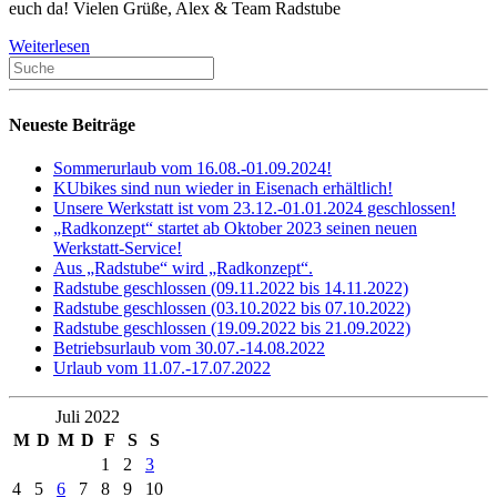
euch da! Vielen Grüße, Alex & Team Radstube
Weiterlesen
Neueste Beiträge
Sommerurlaub vom 16.08.-01.09.2024!
KUbikes sind nun wieder in Eisenach erhältlich!
Unsere Werkstatt ist vom 23.12.-01.01.2024 geschlossen!
„Radkonzept“ startet ab Oktober 2023 seinen neuen
Werkstatt-Service!
Aus „Radstube“ wird „Radkonzept“.
Radstube geschlossen (09.11.2022 bis 14.11.2022)
Radstube geschlossen (03.10.2022 bis 07.10.2022)
Radstube geschlossen (19.09.2022 bis 21.09.2022)
Betriebsurlaub vom 30.07.-14.08.2022
Urlaub vom 11.07.-17.07.2022
Juli 2022
M
D
M
D
F
S
S
1
2
3
4
5
6
7
8
9
10