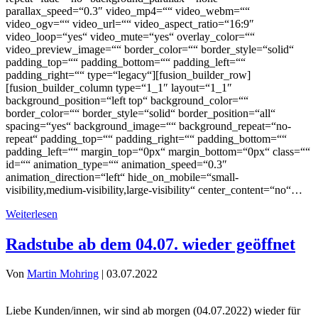
parallax_speed=“0.3″ video_mp4=““ video_webm=““
video_ogv=““ video_url=““ video_aspect_ratio=“16:9″
video_loop=“yes“ video_mute=“yes“ overlay_color=““
video_preview_image=““ border_color=““ border_style=“solid“
padding_top=““ padding_bottom=““ padding_left=““
padding_right=““ type=“legacy“][fusion_builder_row]
[fusion_builder_column type=“1_1″ layout=“1_1″
background_position=“left top“ background_color=““
border_color=““ border_style=“solid“ border_position=“all“
spacing=“yes“ background_image=““ background_repeat=“no-
repeat“ padding_top=““ padding_right=““ padding_bottom=““
padding_left=““ margin_top=“0px“ margin_bottom=“0px“ class=““
id=““ animation_type=““ animation_speed=“0.3″
animation_direction=“left“ hide_on_mobile=“small-
visibility,medium-visibility,large-visibility“ center_content=“no“…
Weiterlesen
Radstube ab dem 04.07. wieder geöffnet
Von
Martin Mohring
|
03.07.2022
Liebe Kunden/innen, wir sind ab morgen (04.07.2022) wieder für