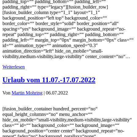
padding_top=““ padding_bottom=““ padding_left=““
padding_right=““ type=“legacy“][fusion_builder_row]
[fusion_builder_column type=“1_1″ layout=“1_1″
background_position=“left top“ background_color=““
border_color=““ border_style=“solid“ border_position=“all“
spacing=“yes“ background_image=““ background_repeat=“no-
repeat“ padding_top=““ padding_right=““ padding_bottom=““
padding_left=““ margin_top=“0px“ margin_bottom=“0px“ class=““
id=““ animation_type=““ animation_speed=“0.3″
animation_direction=“left“ hide_on_mobile=“small-
visibility,medium-visibility,large-visibility“ center_content=“no“…
Weiterlesen
Urlaub vom 11.07.-17.07.2022
Von
Martin Mohring
|
06.07.2022
[fusion_builder_container hundred_percent=“no“
equal_height_columns=“no“ menu_anchor=““
hide_on_mobile=“small-visibility,medium-visibility,large-visibility“
class=““ id=““ background_color=““ background_image=““
background_position=“center center“ background_repeat=“no-
repeat“ fade=“no“ background_parallax=“none“