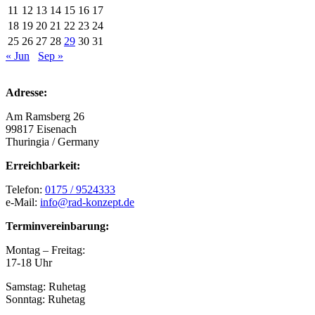
11
12
13
14
15
16
17
18
19
20
21
22
23
24
25
26
27
28
29
30
31
« Jun
Sep »
Adresse:
Am Ramsberg 26
99817 Eisenach
Thuringia / Germany
Erreichbarkeit:
Telefon:
0175 / 9524333
e-Mail:
info@rad-konzept.de
Terminvereinbarung:
Montag – Freitag:
17-18 Uhr
Samstag: Ruhetag
Sonntag: Ruhetag