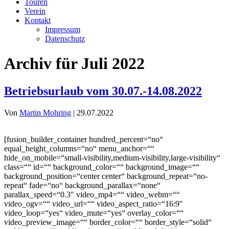
Touren
Verein
Kontakt
Impressum
Datenschutz
Archiv für Juli 2022
Betriebsurlaub vom 30.07.-14.08.2022
Von
Martin Mohring
|
29.07.2022
[fusion_builder_container hundred_percent=“no“
equal_height_columns=“no“ menu_anchor=““
hide_on_mobile=“small-visibility,medium-visibility,large-visibility“
class=““ id=““ background_color=““ background_image=““
background_position=“center center“ background_repeat=“no-
repeat“ fade=“no“ background_parallax=“none“
parallax_speed=“0.3″ video_mp4=““ video_webm=““
video_ogv=““ video_url=““ video_aspect_ratio=“16:9″
video_loop=“yes“ video_mute=“yes“ overlay_color=““
video_preview_image=““ border_color=““ border_style=“solid“